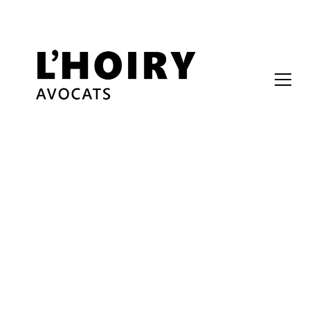
Toutes les publications
Successions
5 min read
La date apposée par un